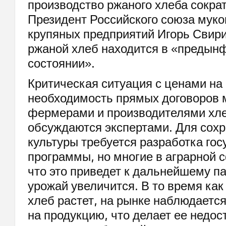
производство ржаного хлеба сократ
Президент Российского союза мук
крупяных предприятий Игорь Свири
ржаной хлеб находится в «предын
состоянии».
Критическая ситуация с ценами на
необходимость прямых договоров
фермерами и производителями хле
обсуждаются экспертами. Для сох
культуры требуется разработка го
программы, но многие в аграрной 
что это приведет к дальнейшему п
урожай увеличится. В то время как
хлеб растет, на рынке наблюдаетс
на продукцию, что делает ее недос