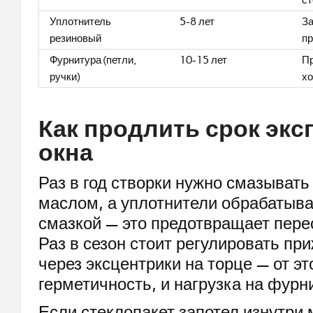
с
Уплотнитель
5-8 лет
За
резиновый
п
Фурнитура (петли,
10-15 лет
Пр
ручки)
х
Как продлить срок экс
окна
Раз в год створки нужно смазыват
маслом, а уплотнители обрабатыва
смазкой — это предотвращает пере
Раз в сезон стоит регулировать пр
через эксцентрики на торце — от эт
герметичность, и нагрузка на фурн
Если стеклопакет запотел изнутри