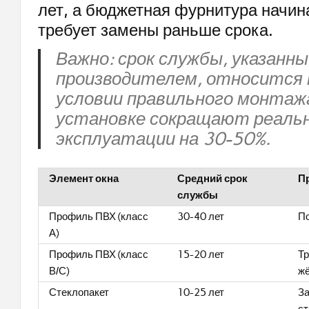
лет, а бюджетная фурнитура начин
требует замены раньше срока.
Важно: срок службы, указанн
производителем, относится 
условии правильного монтаж
установке сокращают реальн
эксплуатации на 30-50%.
Элемент окна
Средний срок
П
службы
Профиль ПВХ (класс
30-40 лет
П
А)
Профиль ПВХ (класс
15-20 лет
Тр
В/С)
жё
Стеклопакет
10-25 лет
За