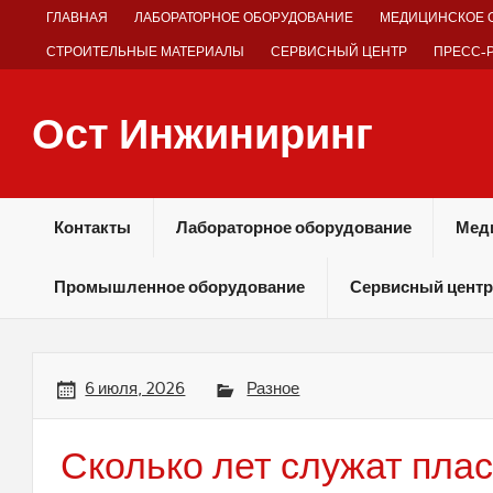
Skip
ГЛАВНАЯ
ЛАБОРАТОРНОЕ ОБОРУДОВАНИЕ
МЕДИЦИНСКОЕ 
to
content
СТРОИТЕЛЬНЫЕ МАТЕРИАЛЫ
СЕРВИСНЫЙ ЦЕНТР
ПРЕСС-
Ост Инжиниринг
Оборудование и технологии химических производств
Контакты
Лабораторное оборудование
Мед
Промышленное оборудование
Сервисный центр
6 июля, 2026
Разное
Сколько лет служат пла