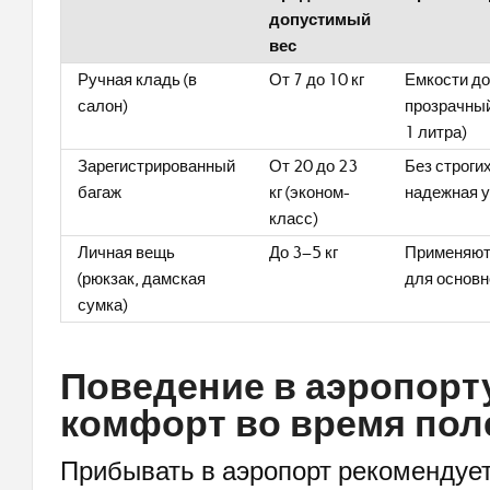
допустимый
вес
Ручная кладь (в
От 7 до 10 кг
Емкости до
салон)
прозрачный
1 литра)
Зарегистрированный
От 20 до 23
Без строги
багаж
кг (эконом-
надежная у
класс)
Личная вещь
До 3–5 кг
Применяютс
(рюкзак, дамская
для основн
сумка)
Поведение в аэропорт
комфорт во время пол
Прибывать в аэропорт рекомендует