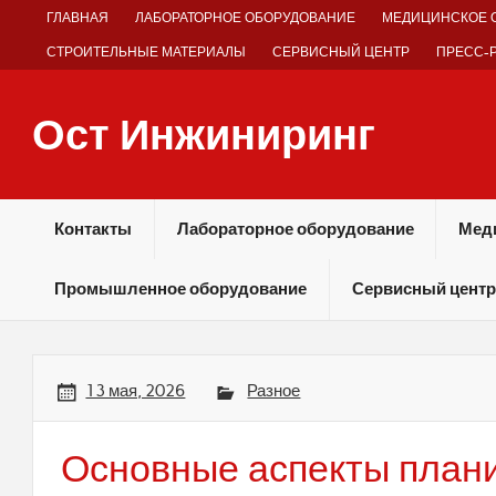
Skip
ГЛАВНАЯ
ЛАБОРАТОРНОЕ ОБОРУДОВАНИЕ
МЕДИЦИНСКОЕ 
to
content
СТРОИТЕЛЬНЫЕ МАТЕРИАЛЫ
СЕРВИСНЫЙ ЦЕНТР
ПРЕСС-
Ост Инжиниринг
Оборудование и технологии химических производств
Контакты
Лабораторное оборудование
Мед
Промышленное оборудование
Сервисный центр
13 мая, 2026
Разное
Основные аспекты план