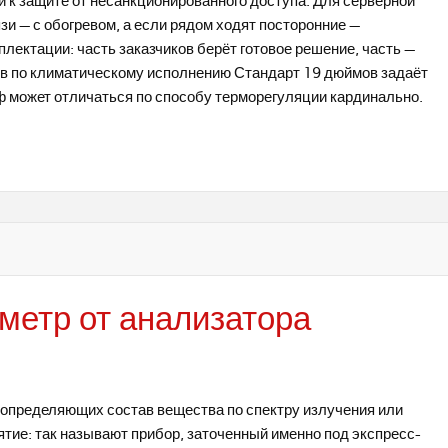
 к защите от несанкционированного доступа. Для серверной
зи — с обогревом, а если рядом ходят посторонние —
лектации: часть заказчиков берёт готовое решение, часть —
ов по климатическому исполнению Стандарт 19 дюймов задаёт
 может отличаться по способу терморегуляции кардинально.
метр от анализатора
 определяющих состав вещества по спектру излучения или
ятие: так называют прибор, заточенный именно под экспресс-