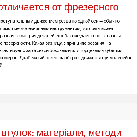
отличается от фрезерного
оступательным движением резца по одной оси — обычно
щимся многолезвийным инструментом, который может
разная геометрия деталей: долбление дает точные пазы и
 поверхности. Какая разница в принципе резания На
нтактирует с заготовкой боковыми или торцевыми зубьями —
вномерно. Долбежный резец, наоборот, движется прямолинейно
й
 втулок: матеріали, методи