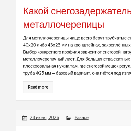
Какой снегозадержател
металлочерепицы
Для металлочерепицы чаще всего берут трубчатые с
40х20 либо 45х25 мм на кронштейнах, закреплённых 
Выбор конкретного профиля зависит от снеговой нагру
металлочерепичный лист. Для большинства скатных 
плоскоовальная нужна там, где снеговой мешок регу
труба Ф25 мм — базовый вариант, она гнётся под изги
Read more
28 июля, 2026
Разное