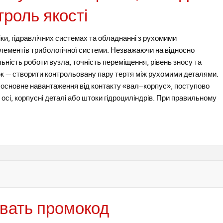
троль якості
іки, гідравлічних системах та обладнанні з рухомими
елементів трибологічної системи. Незважаючи на відносно
ьність роботи вузла, точність переміщення, рівень зносу та
к — створити контрольовану пару тертя між рухомими деталями.
е основне навантаження від контакту «вал–корпус», поступово
осі, корпусні деталі або штоки гідроциліндрів. При правильному
овать промокод