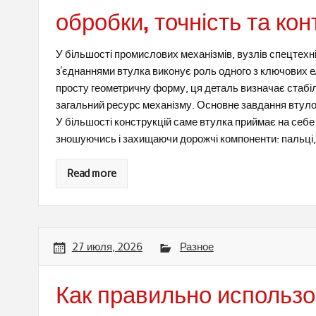
обробки, точність та кон
У більшості промислових механізмів, вузлів спецтехн
з’єднаннями втулка виконує роль одного з ключових 
просту геометричну форму, ця деталь визначає стабіл
загальний ресурс механізму. Основне завдання втуло
У більшості конструкцій саме втулка приймає на себ
зношуючись і захищаючи дорожчі компоненти: пальці, 
Read more
27 июля, 2026
Разное
Как правильно использ