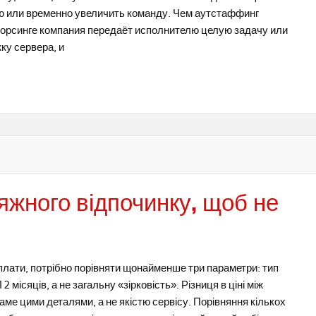
ию или временно увеличить команду. Чем аутстаффинг
тсорсинге компания передаёт исполнителю целую задачу или
ку сервера, и
яжного відпочинку, щоб не
плати, потрібно порівняти щонайменше три параметри: тип
 місяців, а не загальну «зірковість». Різниця в ціні між
аме цими деталями, а не якістю сервісу. Порівняння кількох